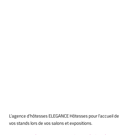
L’agence ELEGANCE Hôtesses
Accueil Stand 3 M Salon /
Congrès ADF Palais des
Congrès Porte Maillot
L’agence d’hôtesses ELEGANCE Hôtesses pour l’accueil de
vos stands lors de vos salons et expositions.