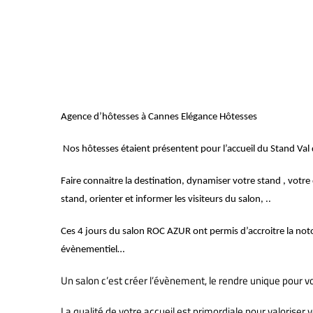
ELEGANCE hôtesses à Cann
Agence d’hôtesses à Cannes Elégance Hôtesses
Nos hôtesses étaient présentent pour l’accueil du Stand Val
Faire connaitre la destination, dynamiser votre stand , votre
stand, orienter et informer les visiteurs du salon, ..
Ces 4 jours du salon ROC AZUR ont permis d’accroitre la notor
évènementiel…
Un salon c’est créer l’évènement, le rendre unique pour vo
La qualité de votre accueil est primordiale pour valoriser 