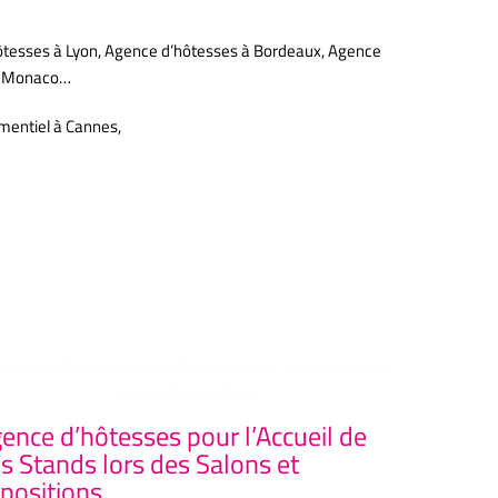
ôtesses à Lyon, Agence d’hôtesses à Bordeaux, Agence
 à Monaco…
ementiel à Cannes,
ence d’hôtesses pour l’Accueil de
Agence 
s Stands lors des Salons et
ELEGANC
positions
événeme