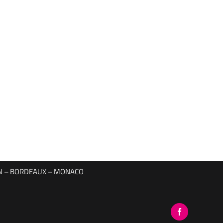
YON – BORDEAUX – MONACO
Facebook