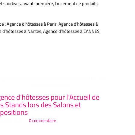
 et sportives, avant-première, lancement de produits,
ce : Agence d’hôtesses à Paris, Agence d’hôtesses à
nce d’hôtesses à Nantes, Agence d’hôtesses à CANNES,
ence d’hôtesses pour l’Accueil de
Agence 
s Stands lors des Salons et
ELEGANC
positions
événeme
let 20th, 2026
|
0 commentaire
juillet 19th, 