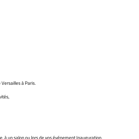
Versailles à Paris.
ités,
re, à un salon ou lors de vos événement Inauguration,