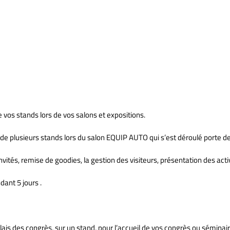
to La suite …Porte de Versailles
vos stands lors de vos salons et expositions.
 plusieurs stands lors du salon EQUIP AUTO qui s’est déroulé porte de 
nvités, remise de goodies, la gestion des visiteurs, présentation des activ
dant 5 jours .
lais des congrès, sur un stand, pour l’accueil de vos congrès ou séminai