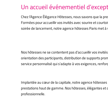
Un accueil événementiel d’except
Chez l’Agence Élégance Hôtesses, nous savons que la prem
Formées pour accueillir vos invités avec sourire et courtoi
soirée de lancement, notre agence hôtesses Paris met à vo
Des missions sur mesure pour 
Nos hôtesses ne se contentent pas d’accueillir vos invité
orientation des participants, distribution de supports pr
service personnalisé qui s’adapte à vos exigences, renfor
Pourquoi choisir Élégance Hôtesses 
Implantée au cœur de la capitale, notre agence hôtesses Pa
prestations haut de gamme. Nos hôtesses, élégantes et dy
professionnelle.
Une soirée d’entreprise réussie grâce à un accueil 