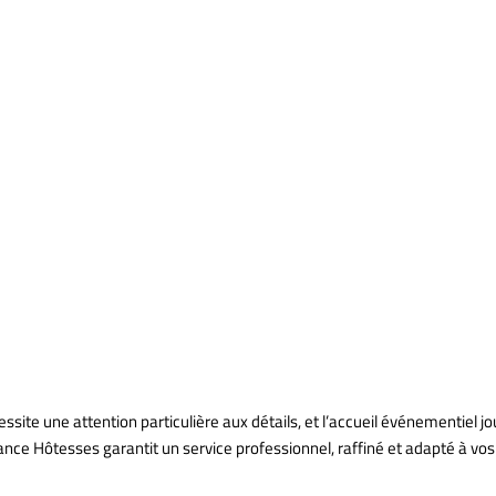
tre Soirée d’En
ce Hôtesses Él
ite une attention particulière aux détails, et l’accueil événementiel jo
ce Hôtesses garantit un service professionnel, raffiné et adapté à vos