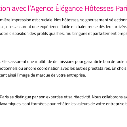
ion avec l’Agence Élégance Hôtesses Par
ière impression est cruciale. Nos hôtesses, soigneusement sélectionné
sie, elles assurent une expérience fluide et chaleureuse dès leur arrivée.
tre disposition des profils qualifiés, multilingues et parfaitement prép
votre soirée d’entreprise a Paris
s. Elles assurent une multitude de missions pour garantir le bon déroule
omotionnels ou encore coordination avec les autres prestataires. En choi
çant ainsi l’image de marque de votre entreprise.
à Paris ?
ris se distingue par son expertise et sa réactivité. Nous collaborons ave
namiques, sont formées pour refléter les valeurs de votre entreprise 
irréprochable avec L’agence ELEGANCE Hôtesses