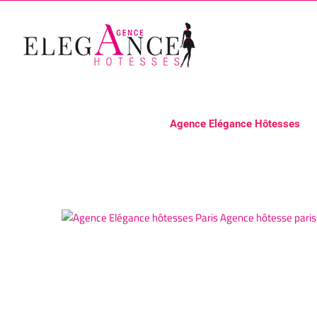
Passer
au
contenu
Agence Elégance Hôtesses
Voir
l'image
agrandie
Valorisez Votre Soirée d’Ent
Elégance Hôtesses Paris Acc