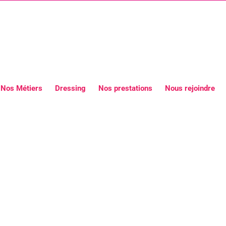
Nos Métiers
Dressing
Nos prestations
Nous rejoindre
reprise avec l’Agence Hôtesses Élég
ueil évènementiel à Paris