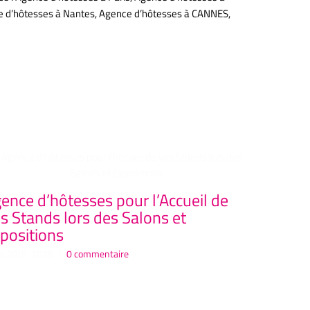
nce d’hôtesses à Nantes, Agence d’hôtesses à CANNES,
ence d’hôtesses pour l’Accueil de
Agence 
s Stands lors des Salons et
ELEGANC
positions
événeme
let 20th, 2026
|
0 commentaire
juillet 19th, 