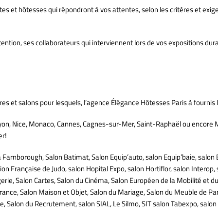
tes et hôtesses qui répondront à vos attentes, selon les critères et exi
ention, ses collaborateurs qui interviennent lors de vos expositions dur
il à Paris à votre écoute!
es et salons pour lesquels, l’agence Élégance Hôtesses Paris à fournis
Lyon, Nice, Monaco, Cannes, Cagnes-sur-Mer, Saint-Raphaël ou encore 
er!
rnborough, Salon Batimat, Salon Equip’auto, salon Equip’baie, salon Eq
on Française de Judo, salon Hopital Expo, salon Hortiflor, salon Interop, 
gerie, Salon Cartes, Salon du Cinéma, Salon Européen de la Mobilité et du
 France, Salon Maison et Objet, Salon du Mariage, Salon du Meuble de Par
ie, Salon du Recrutement, salon SIAL, Le Silmo, SIT salon Tabexpo, salo