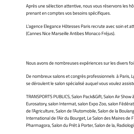
Après une sélection attentive, nous vous réservons les hô
prenant en comptes vos besoins spécifiques.
L’agence Elegance Hôtesses Paris recrute avec soin et att
(Cannes Nice Marseille Antibes Monaco Fréjus).
Une Agence d’hôtesses d’accue
Nous avons de nombreuses expériences sur les divers foir
De nombreux salons et congrès professionnels à Paris, 
se déroulent le salon spécialisé auquel vous voulez assist
TRANSPORTS PUBLICS, Salon Pack&Gift, Salon Air Show à Fa
Eurosatory, salon Intermat, salon Expo Zoo, salon Fédérati
de l’Agriculture, Salon de l’Automobile, Salon de la Boulan
International de l’Air du Bourget, Le Salon des Maires de
Pharmagora, Salon du Prêt à Porter, Salon de la, Radiolog