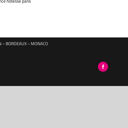
nce hôtesse paris
YON – BORDEAUX – MONACO
Facebook