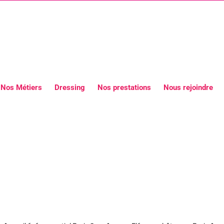
Nos Métiers
Dressing
Nos prestations
Nous rejoindre
nce Elégance Hôtesses Paris Accue
ris Agence hôtesse paris