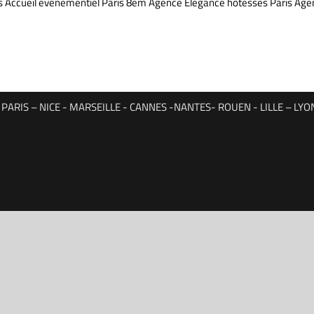
s Accueil événementiel Paris 8em Agence Elégance hôtesses Paris Age
ARIS – NICE - MARSEILLE - CANNES -NANTES- ROUEN - LILLE – L