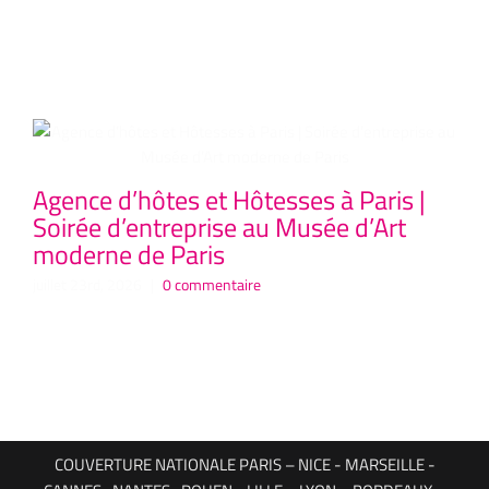
Articles similaires
Agence d’hôtes et Hôtesses à Paris |
Ag
Soirée d’entreprise au Musée d’Art
Co
moderne de Paris
P
Hô
juillet 23rd, 2026
|
0 commentaire
juil
COUVERTURE NATIONALE PARIS – NICE - MARSEILLE -