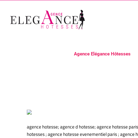
Passer
au
contenu
Agence Elégance Hôtesses
Agence d’hôtes et d’hôtesses
agence hotesse; agence d hotesse; agence hotesse paris
hotesses ; agence hotesse evenementiel paris ; agence h