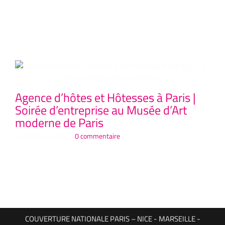
Articles similaires
Agence d’hôtes et Hôtesses à Paris |
Ag
Soirée d’entreprise au Musée d’Art
Co
moderne de Paris
P
Hô
juillet 23rd, 2026
|
0 commentaire
juil
COUVERTURE NATIONALE PARIS – NICE - MARSEILLE -