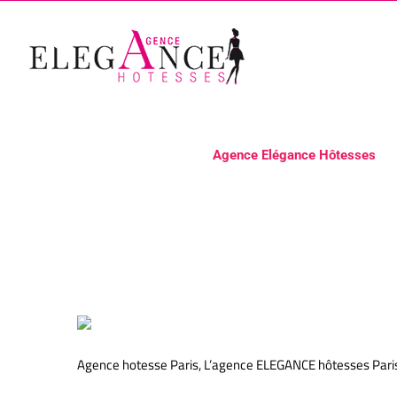
Passer
au
contenu
Agence Elégance Hôtesses
Agence hotesse Paris Agence
Agence hotesse Paris, L’agence ELEGANCE hôtesses Paris 