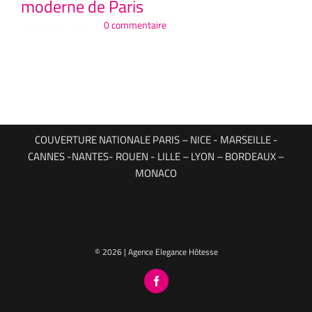
moderne de Paris
P
Hô
juillet 23rd, 2026
|
0 commentaire
juil
COUVERTURE NATIONALE PARIS – NICE - MARSEILLE -
CANNES -NANTES- ROUEN - LILLE – LYON – BORDEAUX –
MONACO
© 2026 | Agence Elegance Hôtesse
Facebook