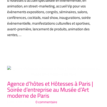
d’hôtesses d’accueil spécialisée en évènementiel, en
animation, en street-marketing, accueil Vip pour vos
évènements expositions, congrès, séminaires, salons,
conférences, cocktails, road show, inaugurations, soirée
évènementielle, manifestations culturelles et sportives,
avant-première, lancement de produits, animation des
ventes, …
Articles similaires
Agence d’hôtes et Hôtesses à Paris |
Ag
Soirée d’entreprise au Musée d’Art
Co
moderne de Paris
P
Hô
juillet 23rd, 2026
|
0 commentaire