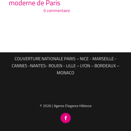
moderne de Paris
P
Hô
juillet 23rd, 2026
|
0 commentaire
juil
COUVERTURE NATIONALE PARIS – NICE - MARSEILLE -
CANNES -NANTES- ROUEN - LILLE – LYON – BORDEAUX –
MONACO
© 2026 | Agence Elegance Hôtesse
Facebook