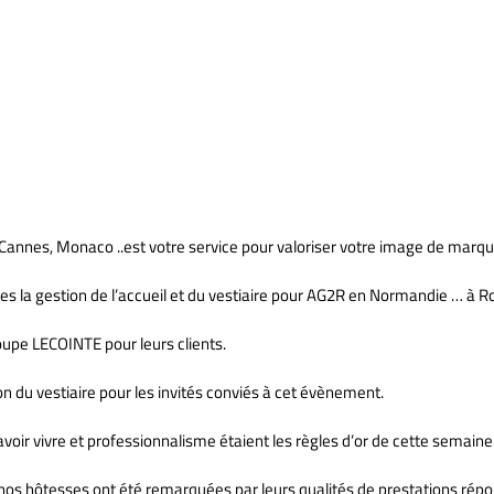
2R…. en Normandie à Rouen
, Cannes, Monaco ..est votre service pour valoriser votre image de mar
 la gestion de l’accueil et du vestiaire pour AG2R en Normandie … à 
oupe LECOINTE pour leurs clients.
on du vestiaire pour les invités conviés à cet évènement.
ir vivre et professionnalisme étaient les règles d’or de cette semaine
nos hôtesses ont été remarquées par leurs qualités de prestations répon