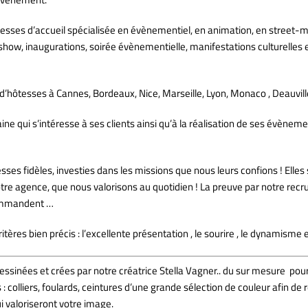
sses d’accueil spécialisée en évènementiel, en animation, en street-m
 show, inaugurations, soirée évènementielle, manifestations culturelles
hôtesses à Cannes, Bordeaux, Nice, Marseille, Lyon, Monaco , Deauville
 qui s’intéresse à ses clients ainsi qu’à la réalisation de ses évènement
es fidèles, investies dans les missions que nous leurs confions ! Elles s
notre agence, que nous valorisons au quotidien ! La preuve par notre re
commandent …
ères bien précis : l’excellente présentation , le sourire , le dynamisme et
sinées et crées par notre créatrice Stella Vagner.. du sur mesure pour
s : colliers, foulards, ceintures d’une grande sélection de couleur afin 
i valoriseront votre image.