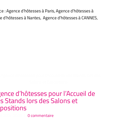
ce : Agence d’hôtesses à Paris, Agence d’hôtesses à
nce d’hôtesses à Nantes, Agence d’hôtesses à CANNES,
ence d’hôtesses pour l’Accueil de
Agence 
s Stands lors des Salons et
ELEGANC
positions
événeme
let 20th, 2026
|
0 commentaire
juillet 19th, 