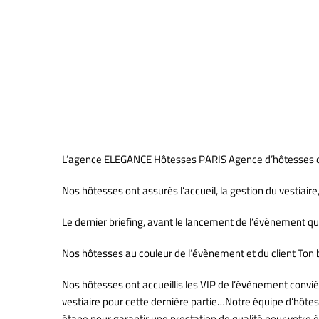
ELEGANCE Hôtesses au Hara
L’agence ELEGANCE Hôtesses PARIS Agence d’hôtesses d’a
Nos hôtesses ont assurés l’accueil, la gestion du vestiair
Le dernier briefing, avant le lancement de l’évènement qui 
Nos hôtesses au couleur de l’évènement et du client Ton ble
Nos hôtesses ont accueillis les VIP de l’évènement conviés
vestiaire pour cette dernière partie…Notre équipe d’hôtes
étape pour garantir une prestation de qualité pour votr