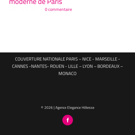
moderne de Paris
P
Hô
juillet 23rd, 2026
|
0 commentaire
juil
COUVERTURE NATIONALE PARIS – NICE - MARSEILLE -
CANNES -NANTES- ROUEN - LILLE – LYON – BORDEAUX –
MONACO
© 2026 | Agence Elegance Hôtesse
Facebook