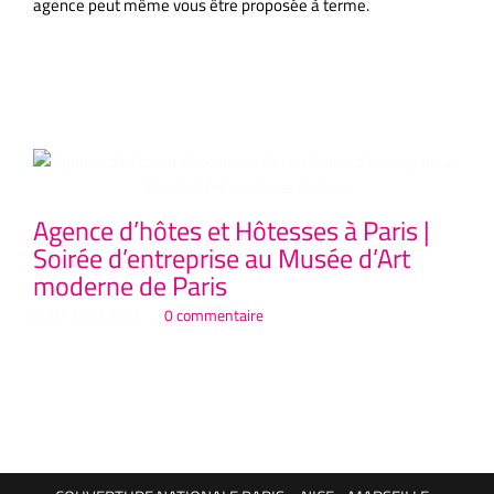
agence peut même vous être proposée à terme.
Articles similaires
Agence d’hôtes et Hôtesses à Paris |
Ag
Soirée d’entreprise au Musée d’Art
Co
moderne de Paris
P
Hô
juillet 23rd, 2026
|
0 commentaire
juil