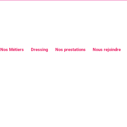
Nos Métiers
Dressing
Nos prestations
Nous rejoindre
LEGANCE Hôtesses inauguration re