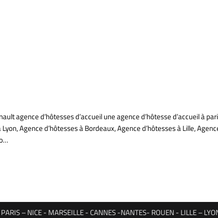
nault agence d’hôtesses d’accueil une agence d’hôtesse d’accueil à par
à Lyon, Agence d’hôtesses à Bordeaux, Agence d’hôtesses à Lille, Age
co…
ARIS – NICE - MARSEILLE - CANNES -NANTES- ROUEN - LILLE – L