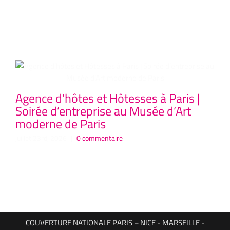
Articles similaires
Agence d’hôtes et Hôtesses à Paris |
Ag
Soirée d’entreprise au Musée d’Art
Co
moderne de Paris
P
Hô
juillet 23rd, 2026
|
0 commentaire
juil
COUVERTURE NATIONALE PARIS – NICE - MARSEILLE -