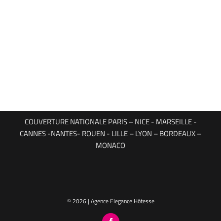
COUVERTURE NATIONALE PARIS – NICE - MARSEILLE -
CANNES -NANTES- ROUEN - LILLE – LYON – BORDEAUX –
MONACO
© 2026 | Agence Elegance Hôtesse