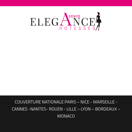
Passer
au
contenu
COUVERTURE NATIONALE PARIS – NICE - MARSEILLE -
CANNES -NANTES- ROUEN - LILLE – LYON – BORDEAUX –
MONACO