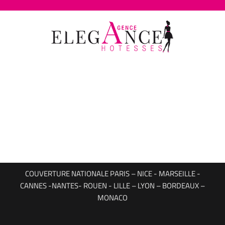
Passer
au
contenu
COUVERTURE NATIONALE PARIS – NICE - MARSEILLE -
CANNES -NANTES- ROUEN - LILLE – LYON – BORDEAUX –
MONACO