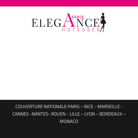
Passer
au
contenu
COUVERTURE NATIONALE PARIS – NICE - MARSEILLE -
CANNES -NANTES- ROUEN - LILLE – LYON – BORDEAUX –
MONACO