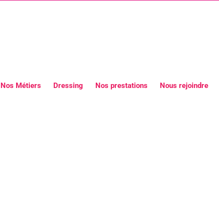
Nos Métiers
Dressing
Nos prestations
Nous rejoindre
e Foulard Or Pâle