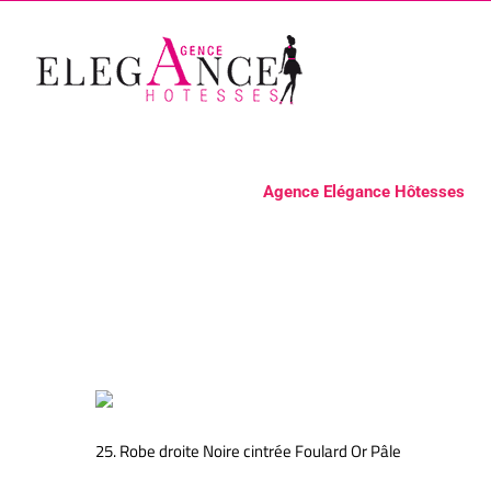
Passer
au
contenu
Agence Elégance Hôtesses
25. Robe droite Noire cintré
25. Robe droite Noire cintrée Foulard Or Pâle